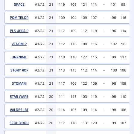
SPACE
A1/A2
21
119
109
121
114
-
101
95
10
POM TELOR
A1/A2
21
109
104
109
107
-
96
116
10
PLS UPRA P
A2/A2
21
117
109
112
118
-
96
114
10
VENOM P
A1/A2
21
112
116
108
116
-
102
96
10
UNANIME
A2/A2
21
118
118
122
115
-
99
112
10
STORY ROF
A2/A2
21
113
115
112
114
-
100
106
10
STOMANI
A1/A2
21
117
106
122
109
-
96
108
10
STAR WARS
A1/A2
20
111
115
103
119
-
98
110
11
VALDES JBT
A2/A2
20
114
105
109
114
-
98
106
10
SCOUBIDOU
A1/A2
20
117
118
113
120
-
99
107
10