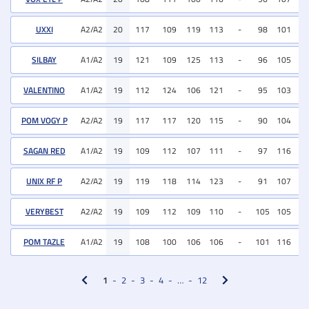
UXXI
A2/A2
20
117
109
119
113
-
98
101
10
SILBAY
A1/A2
19
121
109
125
113
-
96
105
10
VALENTINO
A1/A2
19
112
124
106
121
-
95
103
11
POM VOGY P
A2/A2
19
117
117
120
115
-
90
104
10
SAGAN RED
A1/A2
19
109
112
107
111
-
97
116
11
UNIX RF P
A2/A2
19
119
118
114
123
-
91
107
10
VERYBEST
A2/A2
19
109
112
109
110
-
105
105
11
POM TAZLE
A1/A2
19
108
100
106
106
-
101
116
11
1
2
3
4
…
12