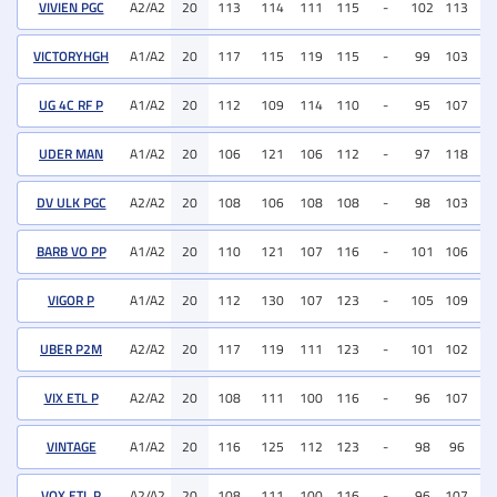
VIVIEN PGC
A2/A2
20
113
114
111
115
-
102
113
11
VICTORYHGH
A1/A2
20
117
115
119
115
-
99
103
11
UG 4C RF P
A1/A2
20
112
109
114
110
-
95
107
11
UDER MAN
A1/A2
20
106
121
106
112
-
97
118
12
DV ULK PGC
A2/A2
20
108
106
108
108
-
98
103
11
BARB VO PP
A1/A2
20
110
121
107
116
-
101
106
11
VIGOR P
A1/A2
20
112
130
107
123
-
105
109
11
UBER P2M
A2/A2
20
117
119
111
123
-
101
102
10
VIX ETL P
A2/A2
20
108
111
100
116
-
96
107
11
VINTAGE
A1/A2
20
116
125
112
123
-
98
96
10
VOX ETL P
A2/A2
20
108
111
100
116
-
96
107
11