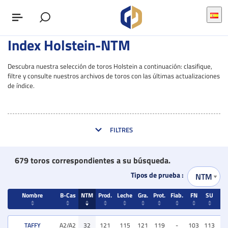
Index Holstein-NTM
Descubra nuestra selección de toros Holstein a continuación: clasifique,
filtre y consulte nuestros archivos de toros con las últimas actualizaciones
de índice.
FILTRES
679 toros correspondientes a su búsqueda.
Tipos de prueba :
Nombre
B-Cas
NTM
Prod.
Leche
Gra.
Prot.
Fiab.
FN
SU
V
Nombre
B-Cas
NTM
Prod.
Leche
Gra.
Prot.
Fiab.
FN
SU
V
TAFFY
A2/A2
32
121
115
121
119
-
103
113
11