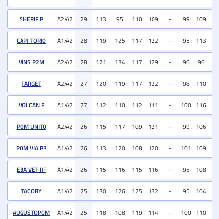
SHERIF P
A2/A2
29
113
95
110
109
-
99
109
11
CAPJ TORIO
A1/A2
28
119
125
117
122
-
95
113
11
VINS P2M
A2/A2
28
121
134
117
129
-
96
96
10
TARGET
A2/A2
27
120
119
117
122
-
98
110
11
VOLCAN F
A1/A2
27
112
110
112
111
-
100
116
10
POM UNITO
A2/A2
26
115
117
109
121
-
99
106
11
POM VIA PP
A1/A2
26
113
120
108
120
-
101
109
10
EBA VET RF
A1/A2
26
115
116
115
116
-
95
108
10
TACOBY
A1/A2
25
130
126
125
132
-
95
104
11
AUGUSTOPOM
A1/A2
25
118
108
119
114
-
100
110
10