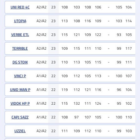
UNI RED 4C
A2/A2
23
108
103
108
106
-
105
104
11
UTOPIA
A2/A2
23
113
108
116
109
-
103
114
11
VERBE ETL
A2/A2
23
115
121
109
122
-
93
105
11
TERRIBLE
A2/A2
23
109
115
111
110
-
99
117
11
DG STOIK
A2/A2
23
110
113
105
115
-
99
111
11
VINCI P
A1/A2
22
109
112
105
113
-
100
107
11
UNID MAN P
A1/A2
22
119
112
121
116
-
96
104
10
VIDOK HP P
A1/A2
22
115
132
111
124
-
95
102
10
CAPJ SAZZ
A1/A2
22
108
97
107
105
-
100
110
10
UZZIEL
A2/A2
22
111
109
112
110
-
99
103
10