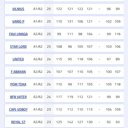
VILNIUS
A1/A2
25
122
121
122
121
-
96
99
11
VARIO P
A1/A1
25
110
131
106
121
-
102
109
11
FAVI UMAGA
A2/A2
25
99
111
98
104
-
99
116
11
STAR LORD
A1/A2
25
108
96
105
107
-
103
106
11
UNITED
A2/A2
24
115
95
118
106
-
97
89
10
F ABAKAN
A2/A2
24
107
107
110
105
-
100
107
11
POM TOKA
A1/A2
24
110
99
111
105
-
105
118
11
BFN VATER
A2/A2
24
117
119
112
121
-
99
99
11
CAPJ VOBOY
A1/A2
23
112
112
110
113
-
104
109
10
ROYAL ST
A2/A2
23
125
142
127
130
-
92
93
11