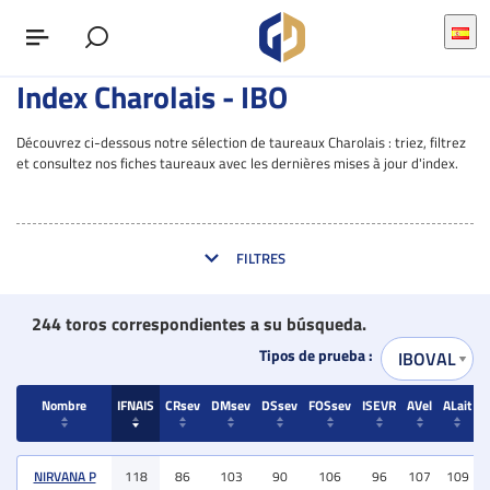
Index Charolais - IBO
Découvrez ci-dessous notre sélection de taureaux Charolais : triez, filtrez
et consultez nos fiches taureaux avec les dernières mises à jour d'index.
FILTRES
244 toros correspondientes a su búsqueda.
Tipos de prueba :
Nombre
IFNAIS
CRsev
DMsev
DSsev
FOSsev
ISEVR
AVel
ALait
I
Nombre
IFNAIS
CRsev
DMsev
DSsev
FOSsev
ISEVR
AVel
ALait
I
NIRVANA P
118
86
103
90
106
96
107
109