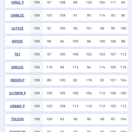
VIRGIL P
109
97
108
89
120
104
111
93
UNIBLOC
109
107
109
91
95
114
93
90
ULYSSE
109
92
100
90
101
96
90
100
ARTOIS
109
99
94
100
96
100
106
98
TILT
109
97
100
106
102
102
107
112
OMUSIC
109
110
99
113
94
114
105
116
INDIEN P
109
89
100
82
119
92
101
104
ULYMPIK P
109
105
105
106
104
112
106
100
URANIS P
109
102
109
113
110
112
105
112
TOLEDO
109
100
93
90
90
99
87
104
ISIDOR PP
109
99
92
99
99
99
106
100