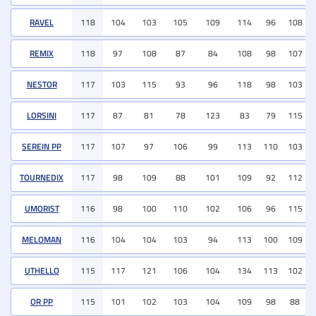
RAVEL
118
104
103
105
109
114
96
108
REMIX
118
97
108
87
84
108
98
107
NESTOR
117
103
115
93
96
118
98
103
LORSINI
117
87
81
78
123
83
79
115
SEREIN PP
117
107
97
106
99
113
110
103
TOURNEDIX
117
98
109
88
101
109
92
112
UMORIST
116
98
100
110
102
106
96
115
MELOMAN
116
104
104
103
94
113
100
109
UTHELLO
115
117
121
106
104
134
113
102
OR PP
115
101
102
103
104
109
98
88