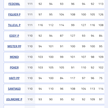
FEDERAL
111
92
94
93
96
94
92
113
FIGUIER P
111
97
95
104
108
100
105
126
TILLEUL P
111
116
112
114
99
127
116
108
EDDY P
110
92
94
87
127
93
94
84
MISTER PP
110
94
101
91
100
99
100
95
MONOI
110
103
100
99
101
107
98
109
POKER
110
103
105
105
91
110
92
102
HAITI PP
110
94
100
84
117
97
96
75
SANTIAGO
110
94
110
96
108
104
113
114
JOLIMOME P
110
93
90
95
92
92
109
97