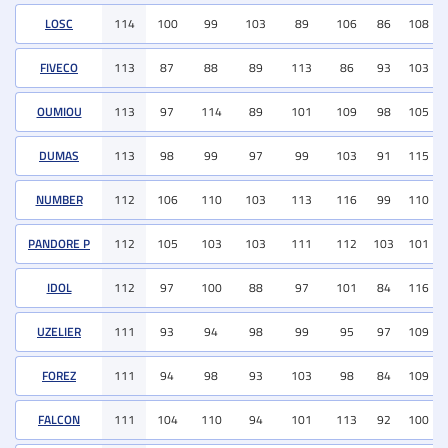
LOSC
114
100
99
103
89
106
86
108
FIVECO
113
87
88
89
113
86
93
103
OUMIOU
113
97
114
89
101
109
98
105
DUMAS
113
98
99
97
99
103
91
115
NUMBER
112
106
110
103
113
116
99
110
PANDORE P
112
105
103
103
111
112
103
101
IDOL
112
97
100
88
97
101
84
116
UZELIER
111
93
94
98
99
95
97
109
FOREZ
111
94
98
93
103
98
84
109
FALCON
111
104
110
94
101
113
92
100