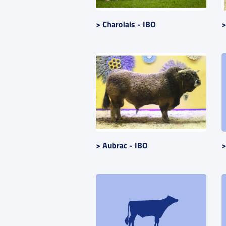
> Charolais - IBO
>
> Aubrac - IBO
>