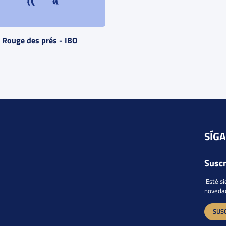
 Rouge des prés - IBO
SÍGA
Suscr
¡Esté s
novedad
SUS