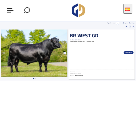
Tipos de prueba :
Imprimir
Pedigree
BR WEST GD
N°
FR4946160019
WEST POINT
x XPAND X743
x COUNSELOR
CONTÁCTENOS
FECHA NAC. : 15.03.2021
N° IE (n° travail) : A0142
Naisseur :
M SPINNEWYN 49