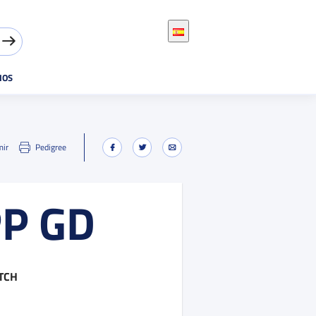
IOS
mir
Pedigree
PP GD
TCH