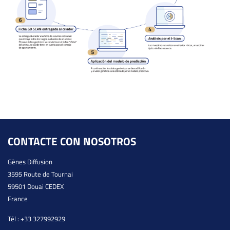
CONTACTE CON NOSOTROS
Gènes Diffusion
3595 Route de Tournai
59501 Douai CEDEX
France
Tél :
+33 327992929