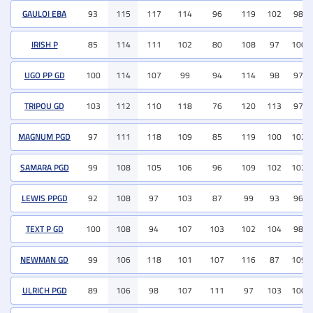
GAULOI EBA
93
115
117
114
96
119
102
98
IRISH P
85
114
111
102
80
108
97
100
UGO PP GD
100
114
107
99
94
114
98
97
TRIPOU GD
103
112
110
118
76
120
113
97
MAGNUM PGD
97
111
118
109
85
119
100
102
SAMARA PGD
99
108
105
106
96
109
102
102
LEWIS PPGD
92
108
97
103
87
99
93
96
TEXT P GD
100
108
94
107
103
102
104
98
NEWMAN GD
99
106
118
101
107
116
87
109
ULRICH PGD
89
106
98
107
111
97
103
100