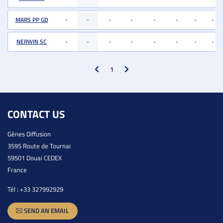
MARS PP GD
-
-
-
-
-
-
-
-
NERWIN SC
-
-
-
-
-
-
-
-
1
CONTACT US
Gènes Diffusion
3595 Route de Tournai
59501 Douai CEDEX
France
Tél :
+33 327992929
SEND AN EMAIL