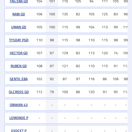
TAG EBA GD
104
101
110
105
94
111
105
99
NABI GD
106
100
135
82
105
125
83
96
UMAN GD
105
100
115
99
104
113
99
115
TYSDAY PGD
110
98
115
98
110
115
98
99
HECTOR GD
107
97
129
82
113
120
74
100
RUBEN GD
108
97
121
82
110
115
91
112
GENTIL EBA
102
92
87
97
116
86
106
98
OLCROSS GD
112
79
100
86
120
91
95
112
OBIWAN 43
-
-
-
-
-
-
-
-
LEMONDE P
-
-
-
-
-
-
-
-
EXOCET P
-
-
-
-
-
-
-
-