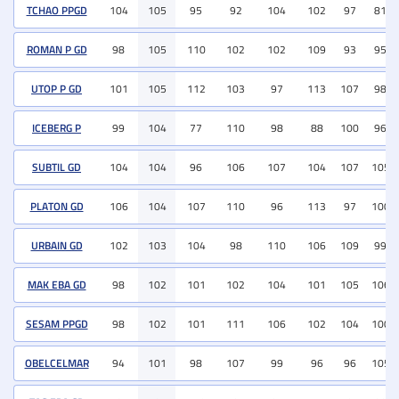
TCHAO PPGD
104
105
95
92
104
102
97
81
ROMAN P GD
98
105
110
102
102
109
93
95
UTOP P GD
101
105
112
103
97
113
107
98
ICEBERG P
99
104
77
110
98
88
100
96
SUBTIL GD
104
104
96
106
107
104
107
105
PLATON GD
106
104
107
110
96
113
97
100
URBAIN GD
102
103
104
98
110
106
109
99
MAK EBA GD
98
102
101
102
104
101
105
106
SESAM PPGD
98
102
101
111
106
102
104
100
OBELCELMAR
94
101
98
107
99
96
96
105