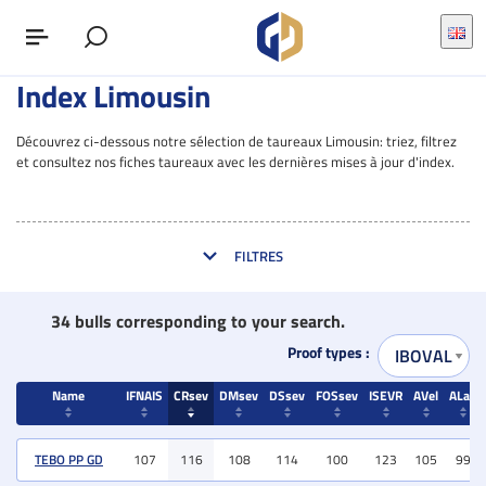
Index Limousin
Découvrez ci-dessous notre sélection de taureaux Limousin: triez, filtrez
et consultez nos fiches taureaux avec les dernières mises à jour d'index.
FILTRES
34 bulls corresponding to your search.
Proof types :
Name
IFNAIS
CRsev
DMsev
DSsev
FOSsev
ISEVR
AVel
ALait
Name
IFNAIS
CRsev
DMsev
DSsev
FOSsev
ISEVR
AVel
ALait
TEBO PP GD
107
116
108
114
100
123
105
99