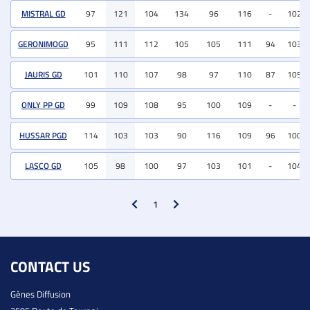
MISTRAL GD
97
121
104
134
96
116
-
102
GERONIMOGD
95
111
112
105
105
111
94
103
JAURIS GD
101
110
107
98
97
110
87
105
ONLY PP GD
99
109
108
95
100
109
-
-
HUSSAR PGD
114
103
103
90
116
109
96
100
LASCO GD
105
98
100
97
103
101
-
104
1
CONTACT US
Gènes Diffusion