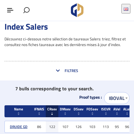
Index Salers
Découvrez ci-dessous notre sélection de taureaux Salers: triez, filtrez et
consultez nos fiches taureaux avec les dernières mises à jour d'index.
FILTRES
7 bulls corresponding to your search.
Proof types :
Name
IFNAIS
CRsev
DMsev
DSsev
FOSsev
ISEVR
AVel
ALait
Name
IFNAIS
CRsev
DMsev
DSsev
FOSsev
ISEVR
AVel
ALait
DRUIDE GD
86
122
107
126
103
113
95
96